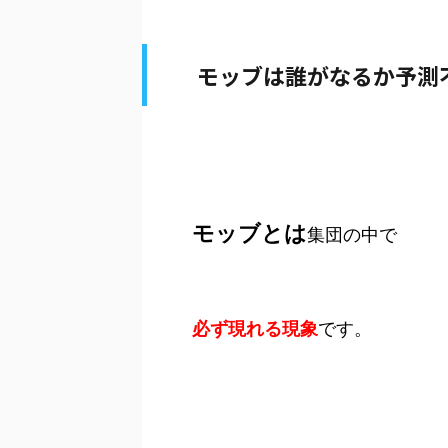
モッブは誰がなるか予測
モッブとは
集団の中で
必ず現れる現象
です。