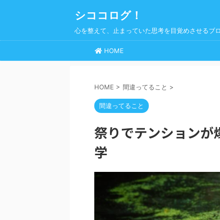
シココログ！
心を整えて、止まっていた思考を目覚めさせるブ
HOME
HOME
>
間違ってること
>
間違ってること
祭りでテンションが
学